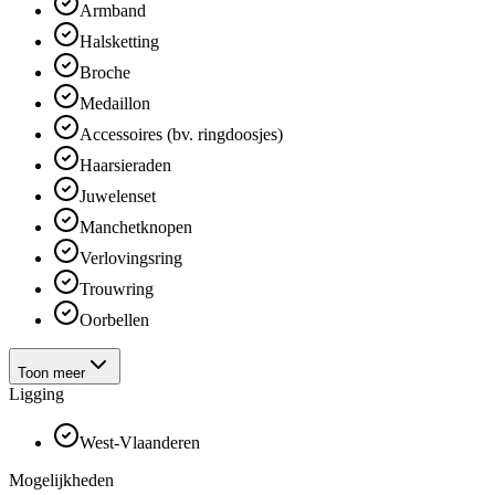
Armband
Halsketting
Broche
Medaillon
Accessoires (bv. ringdoosjes)
Haarsieraden
Juwelenset
Manchetknopen
Verlovingsring
Trouwring
Oorbellen
Toon meer
Ligging
West-Vlaanderen
Mogelijkheden