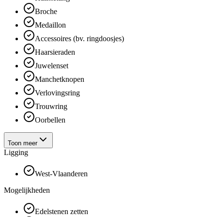
Broche
Medaillon
Accessoires (bv. ringdoosjes)
Haarsieraden
Juwelenset
Manchetknopen
Verlovingsring
Trouwring
Oorbellen
Toon meer
Ligging
West-Vlaanderen
Mogelijkheden
Edelstenen zetten