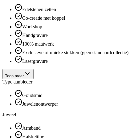
Edelstenen zetten
Co-creatie met koppel
Workshop
Handgravure
100% maatwerk
Exclusieve of unieke stukken (geen standaardcollectie)
Lasergravure
Toon meer
Type aanbieder
Goudsmid
Juwelenontwerper
Juweel
Armband
Halsketting