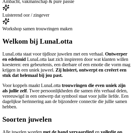
Ambacht, vakmanschap & pure passie
Luisterend oor / zingever
Workshop samen trouwringen maken
Welkom bij LunaLotta
LunaLotta staat voor tijdloze juwelen met een verhaal.
Ontwerper
en edelsmid
LunaLotta laat zich inspireren door wat klanten willen
koesteren: een gebeurtenis, een dierbare of een emotie die vorm mag
krijgen in een uniek juweel.
Zij luistert, ontwerpt en creëert een
stuk dat helemaal bij jou past.
Voor koppels maakt LunaLotta
trouwringen die even uniek zijn
als jullie zelf
. Twee persoonlijkheden die samen één verhaal delen,
vereeuwigd in een ontwerp dat symbool staat voor jullie liefde. Een
dagelijkse herinnering aan de bijzondere connectie die jullie samen
hebben.
Soorten juwelen
Alle juwelen worden
met de hand vervaardigd
en
volledig op