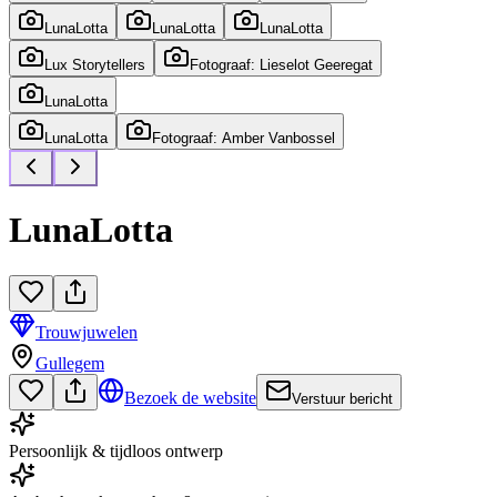
LunaLotta
LunaLotta
LunaLotta
Lux Storytellers
Fotograaf: Lieselot Geeregat
LunaLotta
LunaLotta
Fotograaf: Amber Vanbossel
LunaLotta
Trouwjuwelen
Gullegem
Bezoek de website
Verstuur bericht
Persoonlijk & tijdloos ontwerp