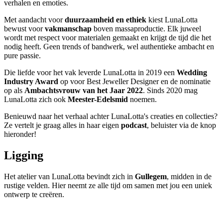
verhalen en emoties.
Met aandacht voor
duurzaamheid en ethiek
kiest LunaLotta
bewust voor
vakmanschap
boven massaproductie. Elk juweel
wordt met respect voor materialen gemaakt en krijgt de tijd die het
nodig heeft. Geen trends of bandwerk, wel authentieke ambacht en
pure passie.
Die liefde voor het vak leverde LunaLotta in 2019 een
Wedding
Industry Award
op voor Best Jeweller Designer en de nominatie
op als
Ambachtsvrouw van het Jaar 2022
. Sinds 2020 mag
LunaLotta zich ook
Meester-Edelsmid
noemen.
Benieuwd naar het verhaal achter LunaLotta's creaties en collecties?
Ze vertelt je graag alles in haar eigen
podcast
, beluister via de knop
hieronder!
Ligging
Het atelier van LunaLotta bevindt zich in
Gullegem
, midden in de
rustige velden. Hier neemt ze alle tijd om samen met jou een uniek
ontwerp te creëren.