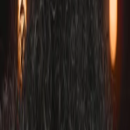
Leveranciers
Inspiratie
Checklist
Gasten
Galerij
Op de kaart
AI assistent
Advertentie