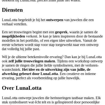
betekent bij LunaLotta: precies zoals jullie het willen.
Diensten
LunaLotta begeleidt je bij het
ontwerpen
van juwelen die een
verhaal vertellen.
Een set trouwringen begint met een
gesprek
, waarin je samen de
mogelijkheden
verkent. Je kan je laten inspireren door de bestaande
modellen in het portfolio, of een eigen idee uitwerken. Vanuit de
eerste schetsen wordt stap voor stap toegewerkt naar een ontwerp
dat volledig bij jullie past.
Wil je de ultieme betekenisvolle ervaring? Dan kan je bij LunaLotta
ook
zelf jullie trouwringen maken
. Tijdens een workshop ontwerp
je samen de ringen die jullie liefde symboliseren, met de verloren-
wastechniek.
Het idee en de uitwerking zijn van jullie, de
afwerking gebeurt door LunaLotta
. Een creatieve en intieme
ervaring, perfect als voorbereiding op jullie huwelijk.
Over LunaLotta
LunaLotta ontwerpt juwelen die herinneringen tastbaar maken. Elk
stuk symboliseert wat écht telt en is geînspireerd door persoonlijke