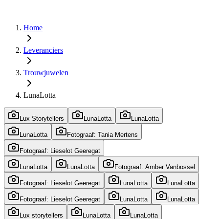
Home
Leveranciers
Trouwjuwelen
LunaLotta
Lux Storytellers
LunaLotta
LunaLotta
LunaLotta
Fotograaf: Tania Mertens
Fotograaf: Lieselot Geeregat
LunaLotta
LunaLotta
Fotograaf: Amber Vanbossel
Fotograaf: Lieselot Geeregat
LunaLotta
LunaLotta
Fotograaf: Lieselot Geeregat
LunaLotta
LunaLotta
Lux storytellers
LunaLotta
LunaLotta