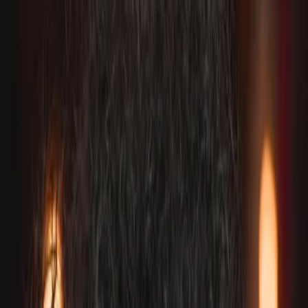
Plan je huwelijk
Leveranciers
Inspiratie
Plan je huwelijk
Leveranciers
Inspiratie
Zoek leveranciers, inspiratie...
Jouw profiel
Word partner
Jouw profiel
Word partner
Zoek leveranciers, inspiratie...