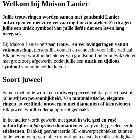
Welkom bij Maison Lanier
Jullie trouwringen worden samen met goudsmid Lanier
ontworpen en met zorg vervaardigd in zijn atelier. Zo dragen
jullie een uniek symbool van jullie liefde dat een leven lang
meegaat.
Bij Maison Lanier ontstaan
trouw- en verlovingsringen vanuit
vakmanschap
, persoonlijk contact en aandacht voor jullie verhaal.
Elk ontwerp wordt in het atelier van goudsmid Lanier ontwikkeld en
met grote zorg afgewerkt, zodat jullie een
uniek en tijdloos
symbool
van jullie liefde dragen.
Soort juweel
Samen met jullie wordt een
ontwerp gecreëerd
dat perfect past bij
jullie
stijl en persoonlijkheid
. Van
minimalistische, elegante
ringen
tot
verfijnde ontwerpen met diamanten of kleurstenen
.
Elk juweel wordt volledig op maat gemaakt.
In het atelier wordt gewerkt met
goud in wit, geel en rosé
,
natuurlijke en
lab grown
diamanten
en zorgvuldig geselecteerde
edelstenen
. Dankzij geavanceerde 3D-ontwerptechnieken kunnen
jullie het ontwerp van jullie trouwringen eerst als realistisch digitaal