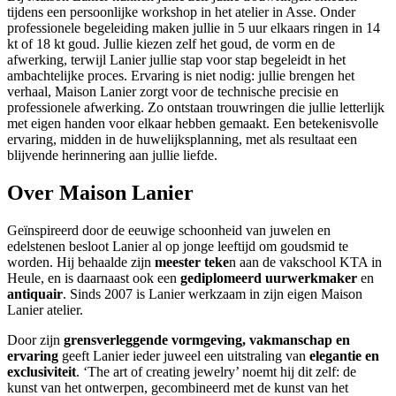
tijdens een persoonlijke workshop in het atelier in Asse. Onder
professionele begeleiding maken jullie in 5 uur elkaars ringen in 14
kt of 18 kt goud. Jullie kiezen zelf het goud, de vorm en de
afwerking, terwijl Lanier jullie stap voor stap begeleidt in het
ambachtelijke proces. Ervaring is niet nodig: jullie brengen het
verhaal, Maison Lanier zorgt voor de technische precisie en
professionele afwerking. Zo ontstaan trouwringen die jullie letterlijk
met eigen handen voor elkaar hebben gemaakt. Een betekenisvolle
ervaring, midden in de huwelijksplanning, met als resultaat een
blijvende herinnering aan jullie liefde.
Over Maison Lanier
Geïnspireerd door de eeuwige schoonheid van juwelen en
edelstenen besloot Lanier al op jonge leeftijd om goudsmid te
worden. Hij behaalde zijn
meester teke
n aan de vakschool KTA in
Heule, en is daarnaast ook een
gediplomeerd uurwerkmaker
en
antiquair
. Sinds 2007 is Lanier werkzaam in zijn eigen Maison
Lanier atelier.
Door zijn
grensverleggende vormgeving, vakmanschap en
ervaring
geeft Lanier ieder juweel een uitstraling van
elegantie en
exclusiviteit
. ‘The art of creating jewelry’ noemt hij dit zelf: de
kunst van het ontwerpen, gecombineerd met de kunst van het