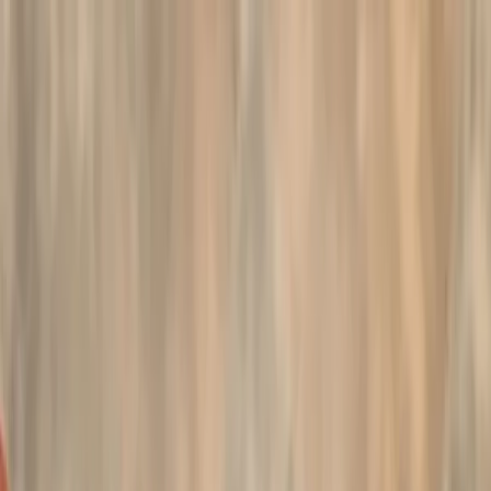
Plan je huwelijk
Leveranciers
Inspiratie
Plan je huwelijk
Leveranciers
Inspiratie
Zoek leveranciers, inspiratie...
Jouw profiel
Word partner
Jouw profiel
Word partner
Zoek leveranciers, inspiratie...