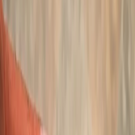
Leveranciers
Inspiratie
Checklist
Gasten
Galerij
Op de kaart
AI assistent
Advertentie