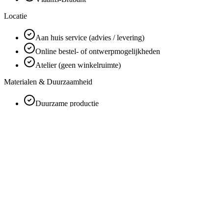
Locatie
Aan huis service (advies / levering)
Online bestel- of ontwerpmogelijkheden
Atelier (geen winkelruimte)
Materialen & Duurzaamheid
Duurzame productie
Ecologische materialen (gerecycleerd / fairtrade)
Mogelijkheden
Co-creatie met koppel
Workshop
3D-techniek
Labgrown diamanten
100% maatwerk