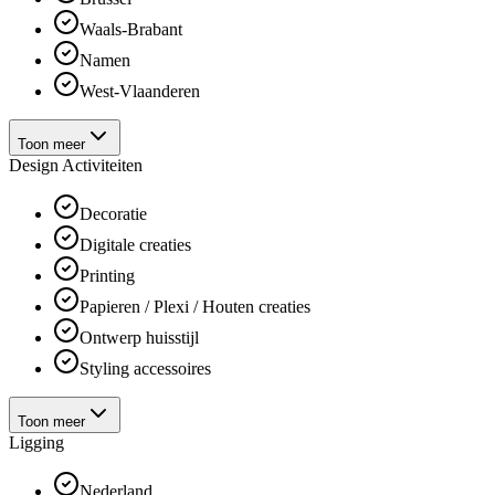
Waals-Brabant
Namen
West-Vlaanderen
Toon meer
Design Activiteiten
Decoratie
Digitale creaties
Printing
Papieren / Plexi / Houten creaties
Ontwerp huisstijl
Styling accessoires
Toon meer
Ligging
Nederland