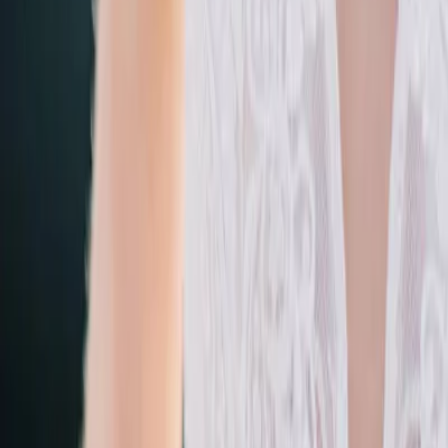
Leveranciers
Inspiratie
Checklist
Gasten
Galerij
Op de kaart
AI assistent
Advertentie