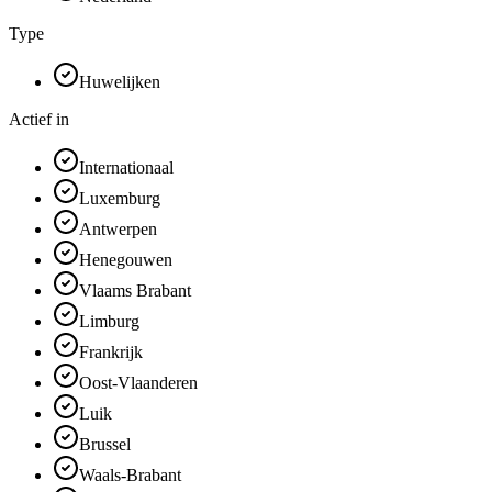
Type
Huwelijken
Actief in
Internationaal
Luxemburg
Antwerpen
Henegouwen
Vlaams Brabant
Limburg
Frankrijk
Oost-Vlaanderen
Luik
Brussel
Waals-Brabant