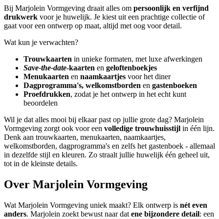
Bij Marjolein Vormgeving draait alles om
persoonlijk en verfijnd
drukwerk
voor je huwelijk. Je kiest uit een prachtige collectie of
gaat voor een ontwerp op maat, altijd met oog voor detail.
Wat kun je verwachten?
Trouwkaarten
in unieke formaten, met luxe afwerkingen
Save-the-date
-kaarten
en
geloftenboekjes
Menukaarten
en
naamkaartjes
voor het diner
Dagprogramma's, welkomstborden
en
gastenboeken
Proefdrukken
, zodat je het ontwerp in het echt kunt
beoordelen
Wil je dat alles mooi bij elkaar past op jullie grote dag? Marjolein
Vormgeving zorgt ook voor een
volledige trouwhuisstijl
in één lijn.
Denk aan trouwkaarten, menukaarten, naamkaartjes,
welkomstborden, dagprogramma's en zelfs het gastenboek - allemaal
in dezelfde stijl en kleuren. Zo straalt jullie huwelijk één geheel uit,
tot in de kleinste details.
Over Marjolein Vormgeving
Wat Marjolein Vormgeving uniek maakt? Elk ontwerp is
nét even
anders
. Marjolein zoekt bewust naar dat
ene bijzondere detail
: een