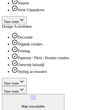
Namen
West-Vlaanderen
Toon meer
Design Activiteiten
Decoratie
Digitale creaties
Printing
Papieren / Plexi / Houten creaties
Ontwerp huisstijl
Styling accessoires
Toon meer
Toon meer
Map unavailable