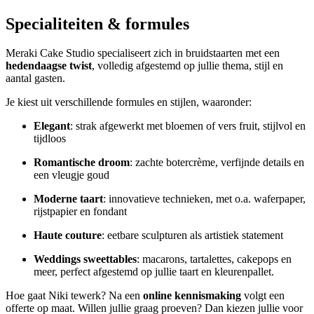
Specialiteiten & formules
Meraki Cake Studio specialiseert zich in bruidstaarten met een
hedendaagse twist
, volledig afgestemd op jullie thema, stijl en
aantal gasten.
Je kiest uit verschillende formules en stijlen, waaronder:
Elegant
: strak afgewerkt met bloemen of vers fruit, stijlvol en
tijdloos
Romantische droom
: zachte botercrème, verfijnde details en
een vleugje goud
Moderne taart
: innovatieve technieken, met o.a. waferpaper,
rijstpapier en fondant
Haute couture
: eetbare sculpturen als artistiek statement
Weddings sweettables
: macarons, tartalettes, cakepops en
meer, perfect afgestemd op jullie taart en kleurenpallet.
Hoe gaat Niki tewerk? Na een
online kennismaking
volgt een
offerte op maat. Willen jullie graag proeven? Dan kiezen jullie voor