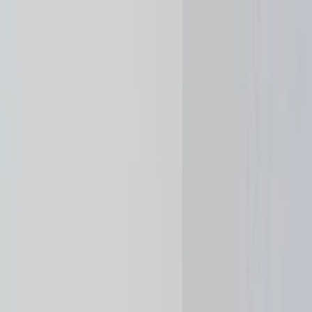
Plan je huwelijk
Leveranciers
Inspiratie
Plan je huwelijk
Leveranciers
Inspiratie
Word partner
Zoek leveranciers, inspiratie...
Jouw profiel
Jouw profiel
Word partner
Zoek leveranciers, inspiratie...