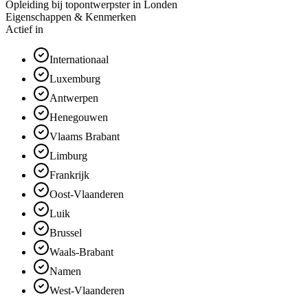
Opleiding bij topontwerpster in Londen
Eigenschappen & Kenmerken
Actief in
Internationaal
Luxemburg
Antwerpen
Henegouwen
Vlaams Brabant
Limburg
Frankrijk
Oost-Vlaanderen
Luik
Brussel
Waals-Brabant
Namen
West-Vlaanderen