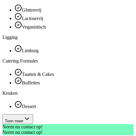
Glutenvrij
Lactosevrij
Veganistisch
Ligging
Limburg
Catering Formules
Taarten & Cakes
Buffetten
Keuken
Dessert
Toon meer
Neem nu contact op!
Neem nu contact op!