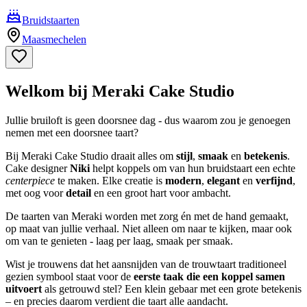
Bruidstaarten
Maasmechelen
Welkom bij Meraki Cake Studio
Jullie bruiloft is geen doorsnee dag - dus waarom zou je genoegen
nemen met een doorsnee taart?
Bij Meraki Cake Studio draait alles om
stijl
,
smaak
en
betekenis
.
Cake designer
Niki
helpt koppels om van hun bruidstaart een echte
centerpiece
te maken. Elke creatie is
modern
,
elegant
en
verfijnd
,
met oog voor
detail
en een groot hart voor ambacht.
De taarten van Meraki worden met zorg én met de hand gemaakt,
op maat van jullie verhaal. Niet alleen om naar te kijken, maar ook
om van te genieten - laag per laag, smaak per smaak.
Wist je trouwens dat het aansnijden van de trouwtaart traditioneel
gezien symbool staat voor de
eerste taak die een koppel samen
uitvoert
als getrouwd stel? Een klein gebaar met een grote betekenis
– en precies daarom verdient die taart alle aandacht.