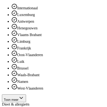
Internationaal
Luxemburg
Antwerpen
Henegouwen
Vlaams Brabant
Limburg
Frankrijk
Oost-Vlaanderen
Luik
Brussel
Waals-Brabant
Namen
West-Vlaanderen
Toon meer
Dieet & allergieën