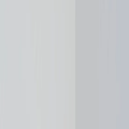
Leveranciers
Inspiratie
Checklist
Gasten
Galerij
Op de kaart
AI assistent
Advertentie