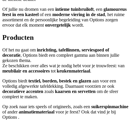
Of jullie nu dromen van een
intieme tuinbruiloft
, een
glamoureus
feest in een kasteel
of een
moderne viering in de stad
, het ruime
assortiment en de persoonlijke begeleiding van Options zorgen
ervoor dat elk moment
onvergetelijk
wordt.
Producten
Of het nu gaat om
inrichting, tafellinnen, serviesgoed of
decoratie
, Options biedt een compleet gamma aan binnen jullie
gekozen thema.
Ze beschikken over alles wat je nodig hebt voor je trouwfeest: van
meubilair en accessoires
tot
keukenmateriaal
.
Options biedt
textiel, borden, bestek en glazen
aan voor een
volledig afgewerkte tafeldekking. Daarnaast voorzien ze ook
decoratieve accenten
zoals
kaarsen en servetten
om de sfeer
compleet te maken.
Op zoek naar iets speels of origineels, zoals een
suikerspinmachine
of ander
animatiemateriaal
voor je feest? Ook dat vind je bij
Options .