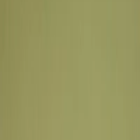
Leveranciers
Inspiratie
Checklist
Gasten
Galerij
Op de kaart
AI assistent