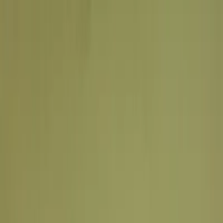
Plan je huwelijk
Leveranciers
Inspiratie
Plan je huwelijk
Leveranciers
Inspiratie
Word partner
Zoek leveranciers, inspiratie...
Jouw profiel
Jouw profiel
Word partner
Zoek leveranciers, inspiratie...