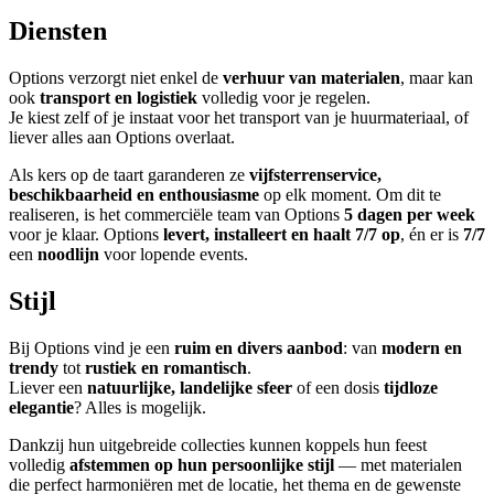
Diensten
Options verzorgt niet enkel de
verhuur van materialen
, maar kan
ook
transport en logistiek
volledig voor je regelen.
Je kiest zelf of je instaat voor het transport van je huurmateriaal, of
liever alles aan Options overlaat.
Als kers op de taart garanderen ze
vijfsterrenservice,
beschikbaarheid en enthousiasme
op elk moment. Om dit te
realiseren, is het commerciële team van Options
5 dagen per week
voor je klaar. Options
levert, installeert en haalt 7/7 op
, én er is
7/7
een
noodlijn
voor lopende events.
Stijl
Bij Options vind je een
ruim en divers aanbod
: van
modern en
trendy
tot
rustiek en romantisch
.
Liever een
natuurlijke, landelijke sfeer
of een dosis
tijdloze
elegantie
? Alles is mogelijk.
Dankzij hun uitgebreide collecties kunnen koppels hun feest
volledig
afstemmen op hun persoonlijke stijl
— met materialen
die perfect harmoniëren met de locatie, het thema en de gewenste