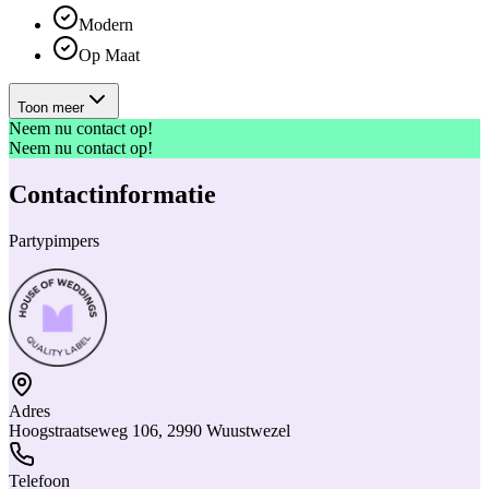
Modern
Op Maat
Toon meer
Neem nu contact op!
Neem nu contact op!
Contactinformatie
Partypimpers
Adres
Hoogstraatseweg 106, 2990 Wuustwezel
Telefoon