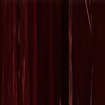
Plan je huwelijk
Leveranciers
Inspiratie
Plan je huwelijk
Leveranciers
Inspiratie
Word partner
Zoek leveranciers, inspiratie...
Jouw profiel
Jouw profiel
Word partner
Zoek leveranciers, inspiratie...