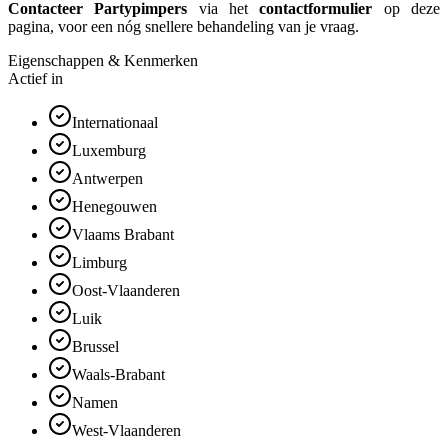
Contacteer Partypimpers
via het
contactformulier
op deze
pagina, voor een nóg snellere behandeling van je vraag.
Eigenschappen & Kenmerken
Actief in
Internationaal
Luxemburg
Antwerpen
Henegouwen
Vlaams Brabant
Limburg
Oost-Vlaanderen
Luik
Brussel
Waals-Brabant
Namen
West-Vlaanderen