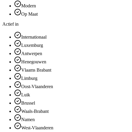
Modern
Op Maat
Actief in
Internationaal
Luxemburg
Antwerpen
Henegouwen
Vlaams Brabant
Limburg
Oost-Vlaanderen
Luik
Brussel
Waals-Brabant
Namen
West-Vlaanderen