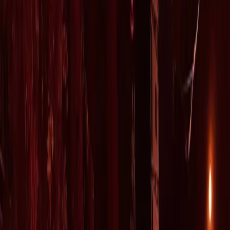
Leveranciers
Inspiratie
Checklist
Gasten
Galerij
Op de kaart
AI assistent
Advertentie