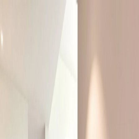
Plan je huwelijk
Leveranciers
Inspiratie
Plan je huwelijk
Leveranciers
Inspiratie
Zoek leveranciers, inspiratie...
Jouw profiel
Word partner
Jouw profiel
Word partner
Zoek leveranciers, inspiratie...