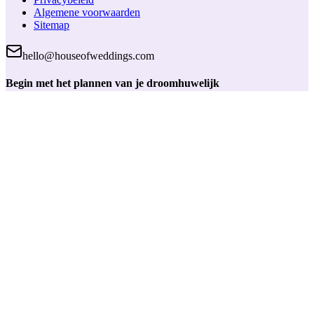
Algemene voorwaarden
Sitemap
hello@houseofweddings.com
Begin met het plannen van je droomhuwelijk
Maak een gratis account aan en krijg toegang tot handige
planningstools, bewaar je favoriete partners en houd alles bij op één
plek.
Inloggen
House of Weddings
Trouwen begint hier. Jouw betrouwbare partner voor het vinden van
de perfecte huwelijksleveranciers en planningtools.