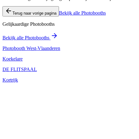
Bekijk alle Photobooths
Terug naar vorige pagina
Gelijkaardige Photobooths
Bekijk alle Photobooths
Photobooth West-Vlaanderen
Koekelare
DE FLITSPAAL
Kortrijk
Stickiebox
, 8450 Bredene
Bredene
,
BE
<h2><strong>Welkom bij Stickiebox</strong></h2><p>Stickiebox staat 