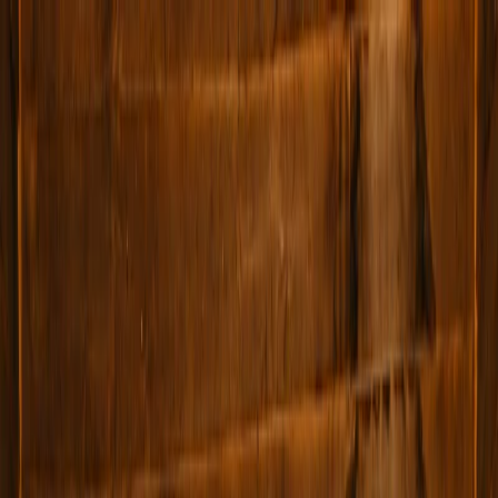
Plan je huwelijk
Leveranciers
Inspiratie
Plan je huwelijk
Leveranciers
Inspiratie
Word partner
Zoek leveranciers, inspiratie...
Jouw profiel
Jouw profiel
Word partner
Zoek leveranciers, inspiratie...