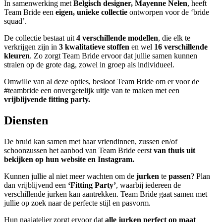
In samenwerking met
Belgisch designer, Mayenne Nelen
, heeft
Team Bride een
eigen, unieke collectie
ontworpen voor de ‘bride
squad’.
De collectie bestaat uit
4 verschillende modellen
, die elk te
verkrijgen zijn in
3 kwalitatieve stoffen
en wel
16 verschillende
kleuren
. Zo zorgt Team Bride ervoor dat jullie samen kunnen
stralen op de grote dag, zowel in groep als individueel.
Omwille van al deze opties, besloot Team Bride om er voor de
#teambride een onvergetelijk uitje van te maken met een
vrijblijvende fitting party.
Diensten
De bruid kan samen met haar vriendinnen, zussen en/of
schoonzussen het aanbod van Team Bride eerst
van thuis uit
bekijken op hun website en Instagram.
Kunnen jullie al niet meer wachten om de
jurken
te
passen
? Plan
dan vrijblijvend een
‘Fitting Party’
, waarbij iedereen de
verschillende jurken kan aantrekken. Team Bride gaat samen met
jullie op zoek naar de perfecte stijl en pasvorm.
Hun naaiatelier zorgt ervoor dat
alle jurken perfect op maat