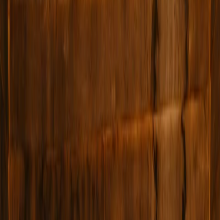
Leveranciers
Inspiratie
Checklist
Gasten
Galerij
Op de kaart
AI assistent
Advertentie