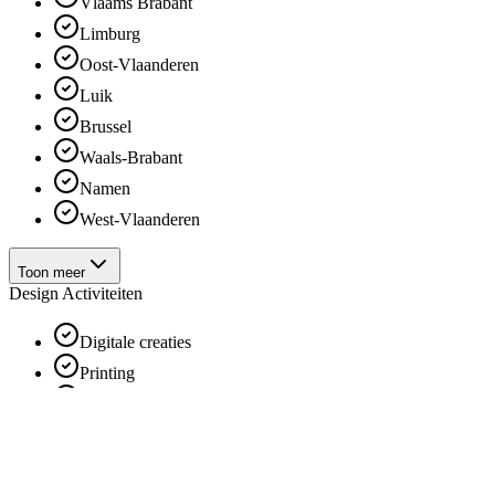
Vlaams Brabant
Limburg
Oost-Vlaanderen
Luik
Brussel
Waals-Brabant
Namen
West-Vlaanderen
Toon meer
Design Activiteiten
Digitale creaties
Printing
Handgemaakt
Verzending
Papieren / Plexi / Houten creaties