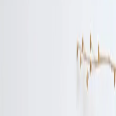
Leveranciers
Inspiratie
Checklist
Gasten
Galerij
Op de kaart
AI assistent
Advertentie