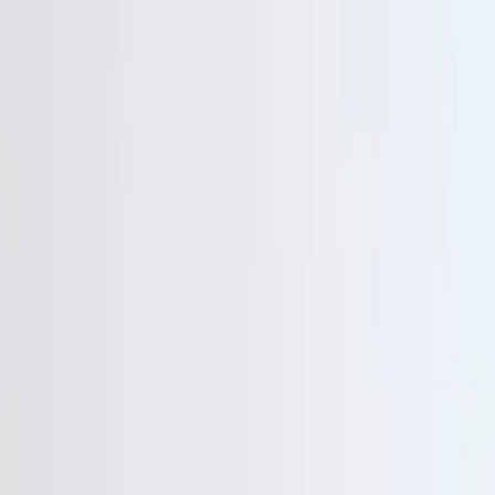
Plan je huwelijk
Leveranciers
Inspiratie
Plan je huwelijk
Leveranciers
Inspiratie
Zoek leveranciers, inspiratie...
Jouw profiel
Word partner
Jouw profiel
Word partner
Zoek leveranciers, inspiratie...