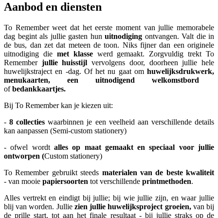
Aanbod en diensten
To Remember weet dat het eerste moment van jullie memorabele
dag begint als jullie gasten hun
uitnodiging
ontvangen. Valt die in
de bus, dan zet dat meteen de toon. Niks fijner dan een originele
uitnodiging die
met klasse
werd gemaakt. Zorgvuldig trekt To
Remember
jullie huisstijl
vervolgens door, doorheen jullie hele
huwelijkstraject en -dag. Of het nu gaat om
huwelijksdrukwerk,
menukaarten, een uitnodigend welkomstbord
of
bedankkaartjes.
Bij To Remember kan je kiezen uit:
-
8 collecties
waarbinnen je een veelheid aan verschillende details
kan aanpassen (Semi-custom stationery)
- ofwel wordt
alles op maat gemaakt en speciaal voor jullie
ontworpen (
Custom stationery)
To Remember gebruikt steeds
materialen van de beste kwaliteit
- van mooie
papiersoorten
tot verschillende
printmethoden
.
Alles vertrekt en eindigt bij jullie; bij wie jullie zijn, en waar jullie
blij van worden. Jullie
zien jullie huwelijksproject groeien,
van bij
de prille start, tot aan het finale resultaat - bij jullie straks op de