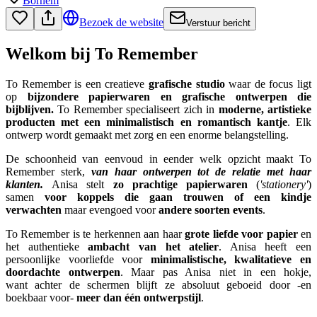
Bornem
Bezoek de website
Verstuur bericht
Welkom bij To Remember
To Remember is een creatieve
grafische studio
waar de focus ligt
op
bijzondere papierwaren en grafische ontwerpen die
bijblijven.
To Remember specialiseert zich in
moderne, artistieke
producten met een minimalistisch en romantisch kantje
. Elk
ontwerp wordt gemaakt met zorg en een enorme belangstelling.
De schoonheid van eenvoud in eender welk opzicht maakt To
Remember sterk,
van haar ontwerpen tot de relatie met haar
klanten.
Anisa stelt
zo
prachtige papierwaren
(
'stationery'
)
samen
voor koppels die gaan trouwen of een kindje
verwachten
maar evengoed voor
andere soorten events
.
To Remember is te herkennen aan haar
grote liefde voor papier
en
het authentieke
ambacht van het atelier
. Anisa heeft een
persoonlijke voorliefde voor
minimalistische, kwalitatieve en
doordachte ontwerpen
. Maar pas Anisa niet in een hokje,
want achter de schermen blijft ze absoluut geboeid door -en
boekbaar voor-
meer dan één ontwerpstijl
.