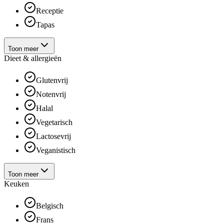
Receptie
Tapas
Toon meer
Dieet & allergieën
Glutenvrij
Notenvrij
Halal
Vegetarisch
Lactosevrij
Veganistisch
Toon meer
Keuken
Belgisch
Frans