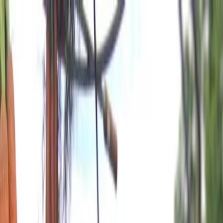
Plan je huwelijk
Leveranciers
Inspiratie
Plan je huwelijk
Leveranciers
Inspiratie
Word partner
Zoek leveranciers, inspiratie...
Jouw profiel
Jouw profiel
Word partner
Zoek leveranciers, inspiratie...