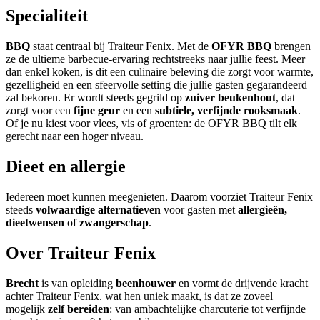
Specialiteit
BBQ
staat centraal bij Traiteur Fenix. Met de
OFYR BBQ
brengen
ze de ultieme barbecue-ervaring rechtstreeks naar jullie feest. Meer
dan enkel koken, is dit een culinaire beleving die zorgt voor warmte,
gezelligheid en een sfeervolle setting die jullie gasten gegarandeerd
zal bekoren. Er wordt steeds gegrild op
zuiver beukenhout
, dat
zorgt voor een
fijne geur
en een
subtiele, verfijnde rooksmaak
.
Of je nu kiest voor vlees, vis of groenten: de OFYR BBQ tilt elk
gerecht naar een hoger niveau.
Dieet en allergie
Iedereen moet kunnen meegenieten. Daarom voorziet Traiteur Fenix
steeds
volwaardige alternatieven
voor gasten met
allergieën,
dieetwensen
of
zwangerschap
.
Over Traiteur Fenix
Brecht
is van opleiding
beenhouwer
en vormt de drijvende kracht
achter Traiteur Fenix. wat hen uniek maakt, is dat ze zoveel
mogelijk
zelf bereiden
: van ambachtelijke charcuterie tot verfijnde