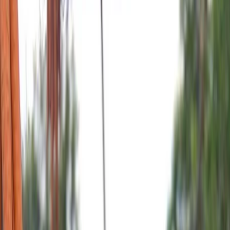
Leveranciers
Inspiratie
Checklist
Gasten
Galerij
Op de kaart
AI assistent
Advertentie