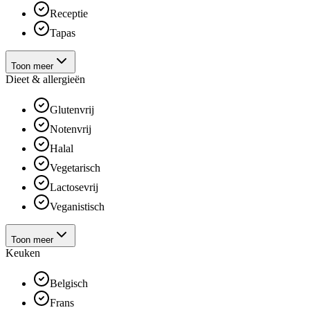
Receptie
Tapas
Toon meer
Dieet & allergieën
Glutenvrij
Notenvrij
Halal
Vegetarisch
Lactosevrij
Veganistisch
Toon meer
Keuken
Belgisch
Frans