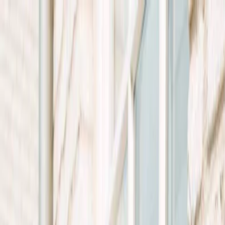
Plan je huwelijk
Leveranciers
Inspiratie
Plan je huwelijk
Leveranciers
Inspiratie
Word partner
Zoek leveranciers, inspiratie...
Jouw profiel
Jouw profiel
Word partner
Zoek leveranciers, inspiratie...