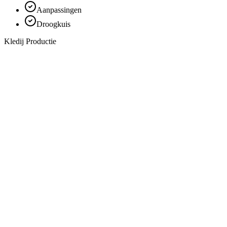
Aanpassingen
Droogkuis
Kledij Productie
Op maat
Maatje meer
Aanbod
Kledij bruidskindjes
Kostuum
Haute couture
Kostuum vrouwen
Schoenen
Accessoires
Toon meer
Ligging