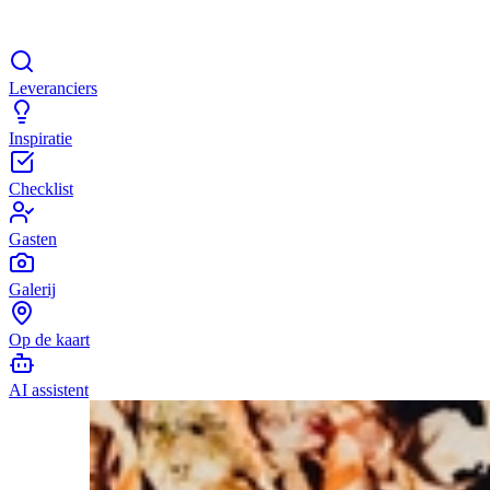
Leveranciers
Inspiratie
Checklist
Gasten
Galerij
Op de kaart
AI assistent