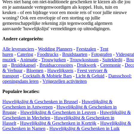
Wees niet bang om niet-traditionele geschenken te kiezen als die jou
en je aanstaande vertegenwoordigen als koppel. Huis, tuin en
keuken - of een bijdrage voor een mooie reis of voor jullie nieuwe
woning? Ook een envelopje of een storting op jullie
gemeenschappelijke rekening zijn tegenwoordig algemeen
aanvaarde 'huwelijkslijst' vermeldingen op uitnodigingen.
Andere categorieën
:
Alle leveranciers
-
Wedding Planners
-
Feestzalen
-
Tent
huren
-
Catering
-
Foodtrucks
-
Bruidstaarten
-
Fotografen
-
Videogra
muziek
-
Animatie
-
Trouwjurken
-
Trouwkostuum
-
Suitekledij
-
Bru
up
-
Bruidskapsel
-
Bruidsaccessoires
-
Drukwerk
-
Ceremonie
-
Deco
& Verhuur
-
Bloemen
-
Huwelijksreis
-
Feest vervoer &
transport
-
Cocktails & Mobiele Bars
-
Licht & Geluid
-
Dansschool:
openingsdans leren
-
Vrijgezellen activiteiten
Populaire locaties
:
Huwelijkslijst & Geschenken in Brussel
-
Huwelijkslijst &
Geschenken in Antwerpen
-
Huwelijkslijst & Geschenken in
Brugge
-
Huwelijkslijst & Geschenken in Leuven
-
Huwelijkslijst &
Geschenken in Mechelen
-
Huwelijkslijst & Geschenken in
Hasselt
-
Huwelijkslijst & Geschenken in Kortrijk
-
Huwelijkslijst &
Geschenken in Namen
-
Huwelijkslijst & Geschenken in Luik