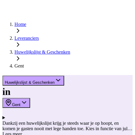
Home
Leveranciers
Huwelijkslijst & Geschenken
Gent
Huwelijkslijst & Geschenken
in
Gent
Dankzij een huwelijkslijst krijg je steeds waar je op hoopt, en
komen je gasten nooit met lege handen toe. Kies in functie van jullie
huis of interieur en stel een huwelijkslijst samen met een hip servies,
Lees meer