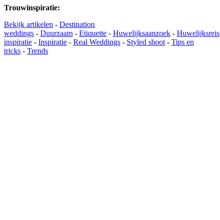
Trouwinspiratie
:
Bekijk artikelen
-
Destination
weddings
-
Duurzaam
-
Etiquette
-
Huwelijksaanzoek
-
Huwelijksreis
inspiratie
-
Inspiratie
-
Real Weddings
-
Styled shoot
-
Tips en
tricks
-
Trends