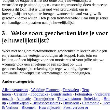
Volgens de etiquette is het not done om je huwelijkslijst te
vermelden op je uitnodigingen - maar tegenwoordig doen de meeste
koppels dit toch. Het is uiteraard wél gebruikelijk om je
huwelijkslijst ter sprake te brengen wanneer iemand vraagt welk
geschenk je zou willen. Heb je een trouwwebsite? Daar kun je zeker
een handige link plaatsen naar je huwelijkslijst.
3. Welke soort geschenken kies je voor
je huwelijkstlijst?
Wees niet bang om niet-traditionele geschenken te kiezen als die jou
en je aanstaande vertegenwoordigen als koppel. Huis, tuin en
keuken - of een bijdrage voor een mooie reis of voor jullie nieuwe
woning? Ook een envelopje of een storting op jullie
gemeenschappelijke rekening zijn tegenwoordig algemeen
aanvaarde 'huwelijkslijst' vermeldingen op uitnodigingen.
Andere categorieën
:
Alle leveranciers
-
Wedding Planners
-
Feestzalen
-
Tent
huren
-
Catering
-
Foodtrucks
-
Bruidstaarten
-
Fotografen
-
Videogra
muziek
-
Animatie
-
Trouwjurken
-
Trouwkostuum
-
Suitekledij
-
Bru
up
-
Bruidskapsel
-
Bruidsaccessoires
-
Drukwerk
-
Ceremonie
-
Deco
& Verhuur
-
Bloemen
-
Huwelijksreis
-
Feest vervoer &