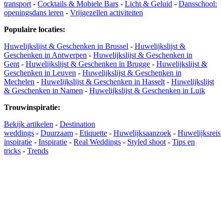
transport
-
Cocktails & Mobiele Bars
-
Licht & Geluid
-
Dansschool:
openingsdans leren
-
Vrijgezellen activiteiten
Populaire locaties
:
Huwelijkslijst & Geschenken in Brussel
-
Huwelijkslijst &
Geschenken in Antwerpen
-
Huwelijkslijst & Geschenken in
Gent
-
Huwelijkslijst & Geschenken in Brugge
-
Huwelijkslijst &
Geschenken in Leuven
-
Huwelijkslijst & Geschenken in
Mechelen
-
Huwelijkslijst & Geschenken in Hasselt
-
Huwelijkslijst
& Geschenken in Namen
-
Huwelijkslijst & Geschenken in Luik
Trouwinspiratie
:
Bekijk artikelen
-
Destination
weddings
-
Duurzaam
-
Etiquette
-
Huwelijksaanzoek
-
Huwelijksreis
inspiratie
-
Inspiratie
-
Real Weddings
-
Styled shoot
-
Tips en
tricks
-
Trends