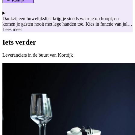
Kortrijk
Dankzij een huwelijkslijst krijg je steeds waar je op hoopt, en
komen je gasten nooit met lege handen toe. Kies in functie van jullie
huis of interieur en stel een huwelijkslijst samen met een hip servies,
Lees meer
een praktische blender of een handige koffer die je kan meenemen
op huwelijksreis.
Iets verder
Leveranciers in de buurt van Kortrijk