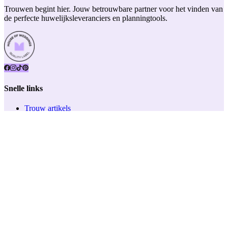
Trouwen begint hier. Jouw betrouwbare partner voor het vinden van
de perfecte huwelijksleveranciers en planningtools.
Snelle links
Trouw artikels
Vacatures
Huwelijksbeurzen
Kwaliteitslabel
Onze impact
Over ons
Pers
Team
Support
Contacteer ons
Privacybeleid