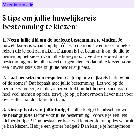
Meer informatie
5 tips om jullie huwelijksreis
bestemming te kiezen:
1. Neem jullie tijd om de perfecte bestemming te vinden.
Je
huwelijksreis is waarschijnlijk één van de mooiste en meest unieke
reizen die je ooit zal maken. Daarom is het belangrijk om de tijd te
nemen bij het kiezen van jullie honeymoon. Verdiep je goed in de
bestemmingen die jullie voorkeur genieten, zodat jullie kiezen voor
een huwelijksreis die bij jullie beider stijl past.
2. Laat het seizoen meespelen.
Ga je op huwelijksreis in de winter
of de zomer? Dat bepaalt mee jullie bestemming. Let wel op de
periode wanneer je in de zomer vertrekt: in het hoogseizoen gaan
heel veel mensen op reis, terwijl je op je honeymoon liever niet voor
overvolle stranden komt te staan.
3. Kies op basis van jullie budget.
Jullie budget is misschien wel
de belangrijkste factor voor jullie bestemming. Voorzie je een iets
kleiner budget? Dan bestaan er heel wat kant-en-klare opties waaruit
je kan kiezen. Heb je een groter budget? Dan kan je je honeymoon
op maat laten uitstippelen door een reisagent met alles erop en eraan.