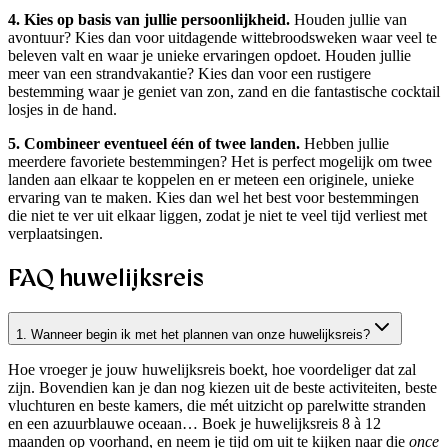
4. Kies op basis van jullie persoonlijkheid.
Houden jullie van
avontuur? Kies dan voor uitdagende wittebroodsweken waar veel te
beleven valt en waar je unieke ervaringen opdoet. Houden jullie
meer van een strandvakantie? Kies dan voor een rustigere
bestemming waar je geniet van zon, zand en die fantastische cocktail
losjes in de hand.
5. Combineer eventueel één of twee landen.
Hebben jullie
meerdere favoriete bestemmingen? Het is perfect mogelijk om twee
landen aan elkaar te koppelen en er meteen een originele, unieke
ervaring van te maken. Kies dan wel het best voor bestemmingen
die niet te ver uit elkaar liggen, zodat je niet te veel tijd verliest met
verplaatsingen.
FAQ huwelijksreis
1. Wanneer begin ik met het plannen van onze huwelijksreis?
Hoe vroeger je jouw huwelijksreis boekt, hoe voordeliger dat zal
zijn. Bovendien kan je dan nog kiezen uit de beste activiteiten, beste
vluchturen en beste kamers, die mét uitzicht op parelwitte stranden
en een azuurblauwe oceaan… Boek je huwelijksreis 8 à 12
maanden op voorhand, en neem je tijd om uit te kijken naar die
once