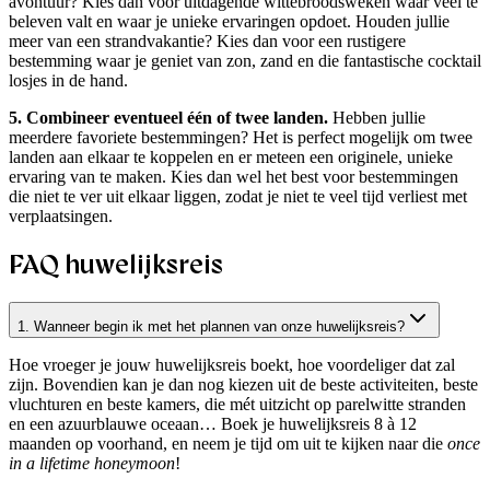
avontuur? Kies dan voor uitdagende wittebroodsweken waar veel te
beleven valt en waar je unieke ervaringen opdoet. Houden jullie
meer van een strandvakantie? Kies dan voor een rustigere
bestemming waar je geniet van zon, zand en die fantastische cocktail
losjes in de hand.
5. Combineer eventueel één of twee landen.
Hebben jullie
meerdere favoriete bestemmingen? Het is perfect mogelijk om twee
landen aan elkaar te koppelen en er meteen een originele, unieke
ervaring van te maken. Kies dan wel het best voor bestemmingen
die niet te ver uit elkaar liggen, zodat je niet te veel tijd verliest met
verplaatsingen.
FAQ huwelijksreis
1. Wanneer begin ik met het plannen van onze huwelijksreis?
Hoe vroeger je jouw huwelijksreis boekt, hoe voordeliger dat zal
zijn. Bovendien kan je dan nog kiezen uit de beste activiteiten, beste
vluchturen en beste kamers, die mét uitzicht op parelwitte stranden
en een azuurblauwe oceaan… Boek je huwelijksreis 8 à 12
maanden op voorhand, en neem je tijd om uit te kijken naar die
once
in a lifetime honeymoon
!