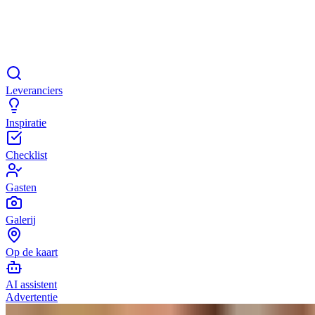
Leveranciers
Inspiratie
Checklist
Gasten
Galerij
Op de kaart
AI assistent
Advertentie