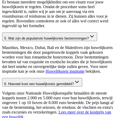
Er bestaan meerdere mogelijkheden om een visum voor jouw
huwelijksreis te regelen. Omdat de procedure soms heel
ingewikkeld is, raden wij je aan om je aanvraag via een
visumbureau of reisbureau in te dienen. Zij kunnen alles voor je
regelen. Bovendien controleren ze ook of alles wel correct werd
ingevuld op het formulier.
5. Wat zijn de populairste huwelijksreis bestemmingen?
Mauritius, Mexico, Dubai, Bali en de Malediven zijn huwelijksreis
bestemmingen die door pasgetrouwde koppels vaak gekozen
worden voor hun romantische honeymoon. Deze bestemmingen
bevatten tal van exquisite en exotische locaties die je huwelijksreis
dat heel unieke en onvergetelijke tintje zullen geven. Voor meer
inspiratie kan je ook onze
Huwelijksreis inspiratie
bekijken.
6. Hoeveel kost een huwelijksreis gemiddeld?
Volgens onze Nationale Huwelijksenquête betaalden de meeste
koppels tussen 2.000 en 5.000 euro voor hun huwelijksreis, terwijl
ongeveer 1 op 10 boven de 8.000 euro besteedde. De prijs hangt af
van de bestemming, het seizoen, de reisduur, de vluchten en extra's
zoals excursies en verzekeringen.
Lees meer over de kostprijs van
een huwelijk.