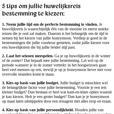
5 tips om jullie huwelijksreis
bestemming te kiezen:
1. Neem jullie tijd om de perfecte bestemming te vinden.
Je
huwelijksreis is waarschijnlijk één van de mooiste en meest unieke
reizen die je ooit zal maken. Daarom is het belangrijk om de tijd te
nemen bij het kiezen van jullie honeymoon. Verdiep je goed in de
bestemmingen die jullie voorkeur genieten, zodat jullie kiezen voor
een huwelijksreis die bij jullie beider stijl past.
2. Laat het seizoen meespelen.
Ga je op huwelijksreis in de winter
of de zomer? Dat bepaalt mee jullie bestemming. Let wel op de
periode wanneer je in de zomer vertrekt: in het hoogseizoen gaan
heel veel mensen op reis, terwijl je op je honeymoon liever niet voor
overvolle stranden komt te staan.
3. Kies op basis van jullie budget.
Jullie budget is misschien wel
de belangrijkste factor voor jullie bestemming. Voorzie je een iets
kleiner budget? Dan bestaan er heel wat kant-en-klare opties waaruit
je kan kiezen. Heb je een groter budget? Dan kan je je honeymoon
op maat laten uitstippelen door een reisagent met alles erop en eraan.
4. Kies op basis van jullie persoonlijkheid.
Houden jullie van