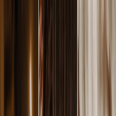
Plan je huwelijk
Leveranciers
Inspiratie
Plan je huwelijk
Leveranciers
Inspiratie
Word partner
Zoek leveranciers, inspiratie...
Jouw profiel
Jouw profiel
Word partner
Zoek leveranciers, inspiratie...