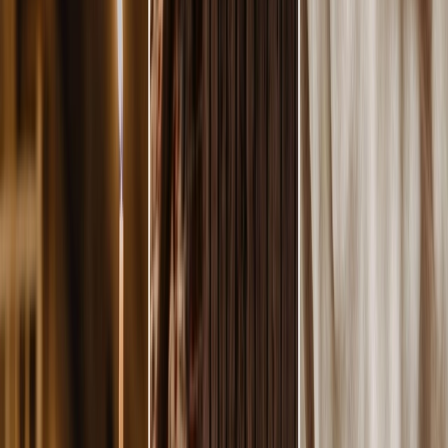
Leveranciers
Inspiratie
Checklist
Gasten
Galerij
Op de kaart
AI assistent
Advertentie