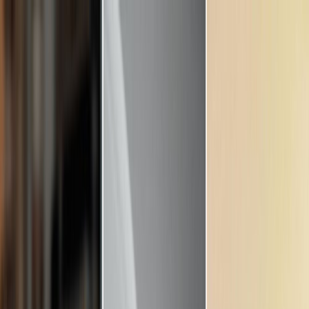
Plan je huwelijk
Leveranciers
Inspiratie
Plan je huwelijk
Leveranciers
Inspiratie
Word partner
Zoek leveranciers, inspiratie...
Jouw profiel
Jouw profiel
Word partner
Zoek leveranciers, inspiratie...