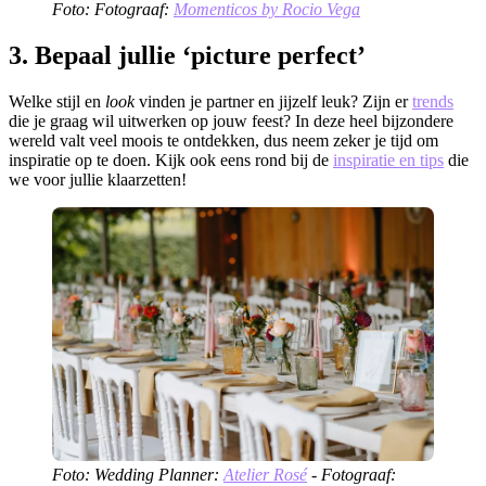
Foto: Fotograaf:
Momenticos by Rocio Vega
3. Bepaal jullie ‘picture perfect’
Welke stijl en
look
vinden je partner en jijzelf leuk? Zijn er
trends
die je graag wil uitwerken op jouw feest? In deze heel bijzondere
wereld valt veel moois te ontdekken, dus neem zeker je tijd om
inspiratie op te doen. Kijk ook eens rond bij de
inspiratie en tips
die
we voor jullie klaarzetten!
Foto: Wedding Planner:
Atelier Rosé
- Fotograaf: