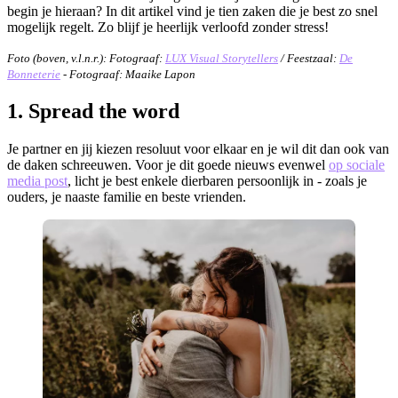
begin je hieraan? In dit artikel vind je tien zaken die je best zo snel
mogelijk regelt. Zo blijf je heerlijk verloofd zonder stress!
Foto (boven, v.l.n.r.): Fotograaf:
LUX Visual Storytellers
/ Feestzaal:
De
Bonneterie
- Fotograaf: Maaike Lapon
1. Spread the word
Je partner en jij kiezen resoluut voor elkaar en je wil dit dan ook van
de daken schreeuwen. Voor je dit goede nieuws evenwel
op sociale
media post
, licht je best enkele dierbaren persoonlijk in - zoals je
ouders, je naaste familie en beste vrienden.