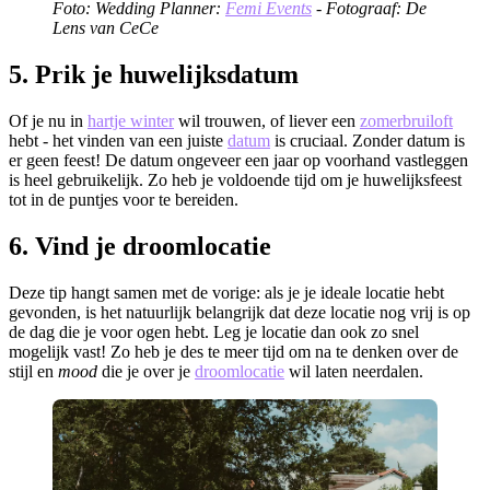
Foto: Wedding Planner:
Femi Events
- Fotograaf: De
Lens van CeCe
5. Prik je huwelijksdatum
Of je nu in
hartje winter
wil trouwen, of liever een
zomerbruiloft
hebt - het vinden van een juiste
datum
is cruciaal. Zonder datum is
er geen feest! De datum ongeveer een jaar op voorhand vastleggen
is heel gebruikelijk. Zo heb je voldoende tijd om je huwelijksfeest
tot in de puntjes voor te bereiden.
6. Vind je droomlocatie
Deze tip hangt samen met de vorige: als je je ideale locatie hebt
gevonden, is het natuurlijk belangrijk dat deze locatie nog vrij is op
de dag die je voor ogen hebt. Leg je locatie dan ook zo snel
mogelijk vast! Zo heb je des te meer tijd om na te denken over de
stijl en
mood
die je over je
droomlocatie
wil laten neerdalen.