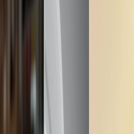
Leveranciers
Inspiratie
Checklist
Gasten
Galerij
Op de kaart
AI assistent
Advertentie