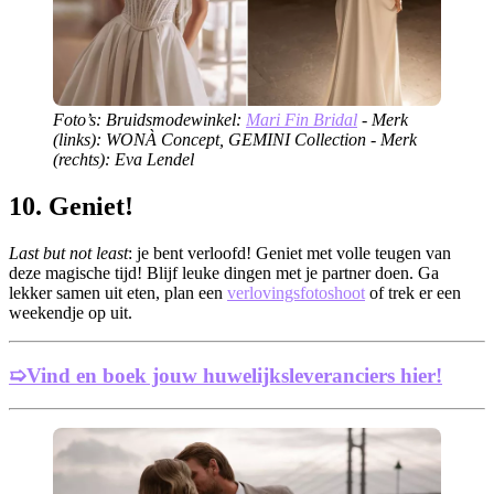
Foto’s: Bruidsmodewinkel:
Mari Fin Bridal
- Merk
(links): WONÀ Concept, GEMINI Collection - Merk
(rechts): Eva Lendel
10. Geniet!
Last but not least
: je bent verloofd! Geniet met volle teugen van
deze magische tijd! Blijf leuke dingen met je partner doen. Ga
lekker samen uit eten, plan een
verlovingsfotoshoot
of trek er een
weekendje op uit.
➯Vind en boek jouw huwelijksleveranciers hier!