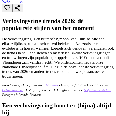
3
min read
​Verlovingsring trends 2026: dé
populairste stijlen van het moment
De verlovingsring is en blijft hét symbool van jullie belofte aan
elkaar: tijdloos, romantisch en vol betekenis. Net zoals er een
evolutie is in hoe en wanneer koppels zich verloven, veranderen ook
de trends in stijl, edelstenen en materialen. Welke verlovingsringen
en trouwringen zijn populair bij koppels in 2026? En hoe verlooft
Vlaanderen zich vandaag écht? We onderzochten het via onze
Nationale Huwelijksenquête. Dit zijn de opvallendste verlovingsring
trends van 2026 en andere trends rond het huwelijksaanzoek en
trouwringen.
Foto (boven, v.l.n.r.): Juwelier:
Maudart
- Fotograaf: Joline Loos / Juwelier:
Celine Roelens
- Fotograaf: Louise De Langhe / Juwelier:
Sofie Vanheukelom
-
Fotograaf: Brenda Boutsen
​Een verlovingsring hoort er (bijna) altijd
bij