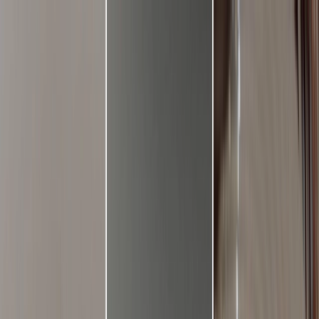
Plan je huwelijk
Leveranciers
Inspiratie
Plan je huwelijk
Leveranciers
Inspiratie
Word partner
Zoek leveranciers, inspiratie...
Jouw profiel
Jouw profiel
Word partner
Zoek leveranciers, inspiratie...