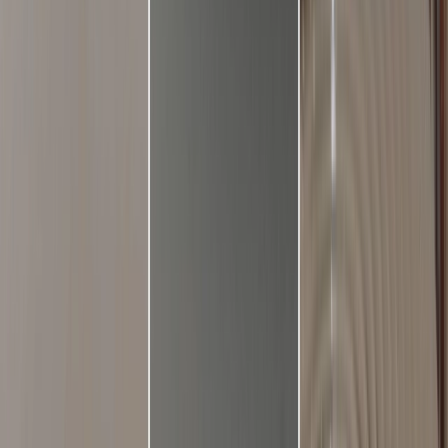
Leveranciers
Inspiratie
Checklist
Gasten
Galerij
Op de kaart
AI assistent