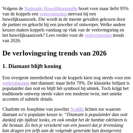
Volgens de
Nationale Huwelijksenquête
hoort voor maar liefst 95%
van de koppels een
verlovingsring
steevast bij een
huwelijksaanzoek. Die wordt in de meeste gevallen gekozen door
de partner en gekocht bij een juwelier of ontwerper. Welke andere
keuzes maken koppels vandaag op vlak van de verlovingsring en
het huwelijksaanzoek? Lees verder voor de
verlovingsring
trends
van 2026.
​De verlovingsring trends van 2026
​1. Diamant blijft koning
Een overgrote meerderheid van de koppels kiest nog steeds voor een
verlovingsring
met diamant: maar liefst 70%. De klassieke briljant is
populairder dan ooit en blijft hét symbool bij uitstek. Toch krijgt het
traditionele ontwerp steeds vaker een moderne twist, met unieke
accenten of subtiele details.
​Charlotte en Josephine van juwelier
Scaldis
lichten toe waarom
diamant zo’n populaire keuze is:
“Diamant is populairder dan ooit
dankzij zijn tijdloze
looks
, en ook omdat het de hardste edelsteen is
die bestaat. Zo ben je verzekerd van een juweel dat je levenslang
kan dragen (en zelfs aan de volgende generatie kan doorgeven)