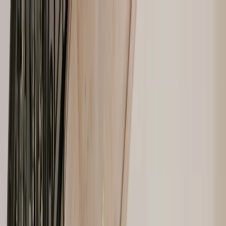
Plan je huwelijk
Leveranciers
Inspiratie
Plan je huwelijk
Leveranciers
Inspiratie
Zoek leveranciers, inspiratie...
Jouw profiel
Word partner
Jouw profiel
Word partner
Zoek leveranciers, inspiratie...