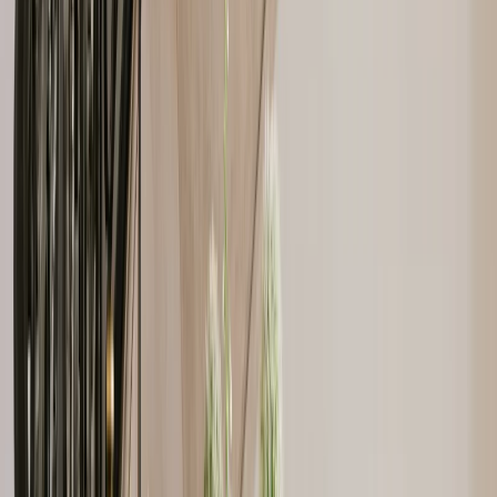
Leveranciers
Inspiratie
Checklist
Gasten
Galerij
Op de kaart
AI assistent
Advertentie