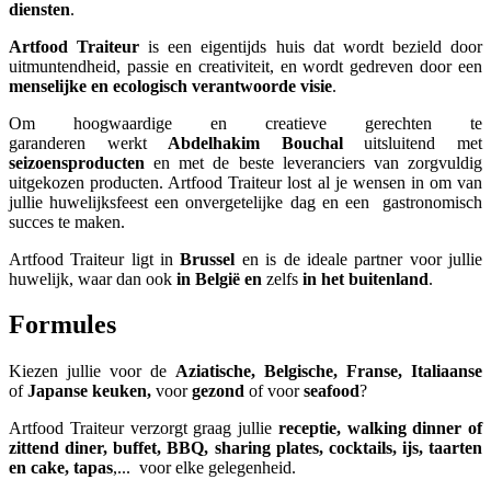
diensten
.
Artfood Traiteur
is een eigentijds huis dat wordt bezield door
uitmuntendheid, passie en creativiteit, en wordt gedreven door een
menselijke en ecologisch verantwoorde visie
.
Om hoogwaardige en creatieve gerechten te
garanderen werkt
Abdelhakim Bouchal
uitsluitend met
seizoensproducten
en met de beste leveranciers van zorgvuldig
uitgekozen producten. Artfood Traiteur lost al je wensen in om van
jullie huwelijksfeest een onvergetelijke dag en een gastronomisch
succes te maken.
Artfood Traiteur ligt in
Brussel
en is de ideale partner voor jullie
huwelijk,
waar dan ook
in België en
zelfs
in het buitenland
.
Formules
Kiezen jullie voor de
Aziatische, Belgische, Franse, Italiaanse
of
Japanse keuken,
voor
gezond
of voor
seafood
?
Artfood Traiteur verzorgt graag jullie
receptie, walking dinner of
zittend diner, buffet, BBQ, sharing plates, cocktails, ijs, taarten
en cake, tapas
,... voor elke gelegenheid.