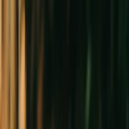
Plan je huwelijk
Leveranciers
Inspiratie
Plan je huwelijk
Leveranciers
Inspiratie
Word partner
Zoek leveranciers, inspiratie...
Jouw profiel
Jouw profiel
Word partner
Zoek leveranciers, inspiratie...