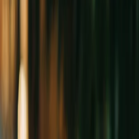
Leveranciers
Inspiratie
Checklist
Gasten
Galerij
Op de kaart
AI assistent
Advertentie