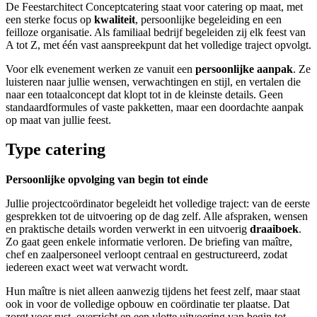
De Feestarchitect Conceptcatering staat voor catering op maat, met
een sterke focus op
kwaliteit
, persoonlijke begeleiding en een
feilloze organisatie. Als familiaal bedrijf begeleiden zij elk feest van
A tot Z, met één vast aanspreekpunt dat het volledige traject opvolgt.
Voor elk evenement werken ze vanuit een
persoonlijke aanpak
. Ze
luisteren naar jullie wensen, verwachtingen en stijl, en vertalen die
naar een totaalconcept dat klopt tot in de kleinste details. Geen
standaardformules of vaste pakketten, maar een doordachte aanpak
op maat van jullie feest.
Type catering
Persoonlijke opvolging van begin tot einde
Jullie projectcoördinator begeleidt het volledige traject: van de eerste
gesprekken tot de uitvoering op de dag zelf. Alle afspraken, wensen
en praktische details worden verwerkt in een uitvoerig
draaiboek
.
Zo gaat geen enkele informatie verloren. De briefing van maître,
chef en zaalpersoneel verloopt centraal en gestructureerd, zodat
iedereen exact weet wat verwacht wordt.
Hun maître is niet alleen aanwezig tijdens het feest zelf, maar staat
ook in voor de volledige opbouw en coördinatie ter plaatse. Dat
zorgt voor rust, overzicht en een vlotte uitvoering van begin tot