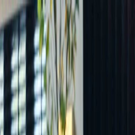
Plan je huwelijk
Leveranciers
Inspiratie
Plan je huwelijk
Leveranciers
Inspiratie
Zoek leveranciers, inspiratie...
Jouw profiel
Word partner
Jouw profiel
Word partner
Zoek leveranciers, inspiratie...