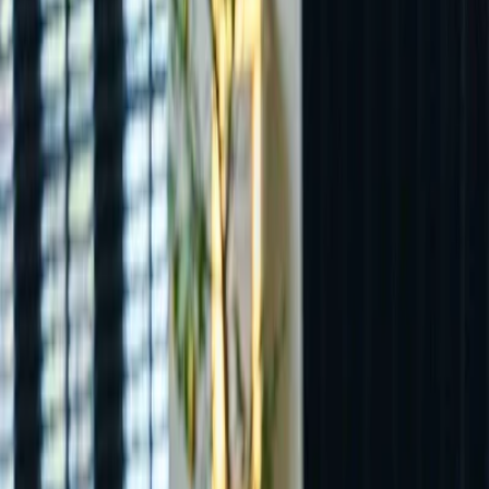
Leveranciers
Inspiratie
Checklist
Gasten
Galerij
Op de kaart
AI assistent
Advertentie