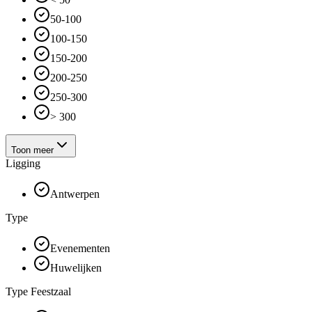
50-100
100-150
150-200
200-250
250-300
> 300
Toon meer
Ligging
Antwerpen
Type
Evenementen
Huwelijken
Type Feestzaal