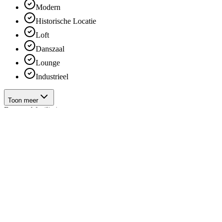
Modern
Historische Locatie
Loft
Danszaal
Lounge
Industrieel
Toon meer
Feestzaal faciliteiten
Ceremonie binnen mogelijk
Ceremonie buiten mogelijk
Wedding Planner
Exclusieve Domeinverhuur
WiFi
Toon meer
Catering feestzaal