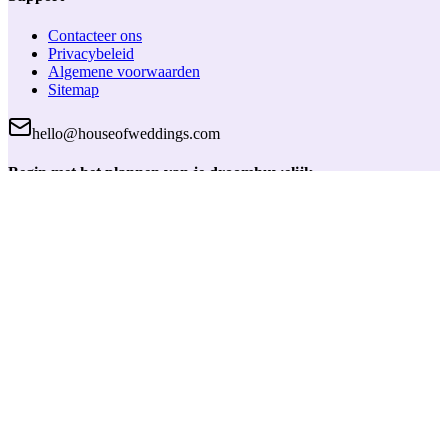
Contacteer ons
Privacybeleid
Algemene voorwaarden
Sitemap
hello@houseofweddings.com
Begin met het plannen van je droomhuwelijk
Maak een gratis account aan en krijg toegang tot handige
planningstools, bewaar je favoriete partners en houd alles bij op één
plek.
Inloggen
House of Weddings
Trouwen begint hier. Jouw betrouwbare partner voor het vinden van
de perfecte huwelijksleveranciers en planningtools.