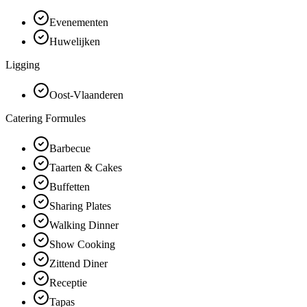
Evenementen
Huwelijken
Ligging
Oost-Vlaanderen
Catering Formules
Barbecue
Taarten & Cakes
Buffetten
Sharing Plates
Walking Dinner
Show Cooking
Zittend Diner
Receptie
Tapas