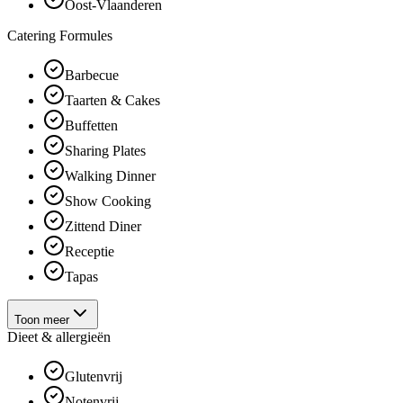
Oost-Vlaanderen
Catering Formules
Barbecue
Taarten & Cakes
Buffetten
Sharing Plates
Walking Dinner
Show Cooking
Zittend Diner
Receptie
Tapas
Toon meer
Dieet & allergieën
Glutenvrij
Notenvrij