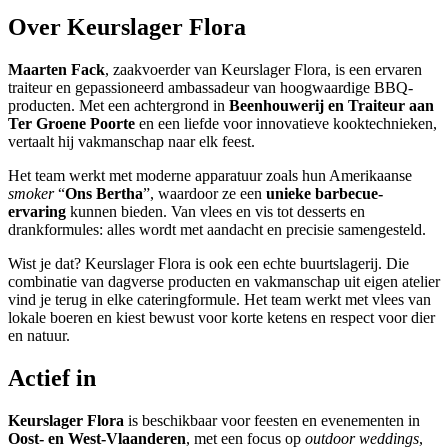
Over
Keurslager Flora
Maarten Fack
, zaakvoerder van Keurslager Flora, is een ervaren
traiteur en gepassioneerd ambassadeur van hoogwaardige BBQ-
producten. Met een achtergrond in
Beenhouwerij en Traiteur aan
Ter Groene Poorte
en een liefde voor innovatieve kooktechnieken,
vertaalt hij vakmanschap naar elk feest.
Het team werkt met moderne apparatuur zoals hun Amerikaanse
smoker
“
Ons Bertha
”, waardoor ze een
unieke barbecue-
ervaring
kunnen bieden. Van vlees en vis tot desserts en
drankformules: alles wordt met aandacht en precisie samengesteld.
Wist je dat? Keurslager Flora is ook een echte buurtslagerij. Die
combinatie van dagverse producten en vakmanschap uit eigen atelier
vind je terug in elke cateringformule. Het team werkt met vlees van
lokale boeren en kiest bewust voor korte ketens en respect voor dier
en natuur.
Actief in
Keurslager Flora
is beschikbaar voor feesten en evenementen in
Oost- en West-Vlaanderen
, met een focus op
outdoor weddings
,