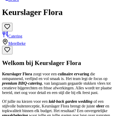
Keurslager Flora
Catering
Merelbeke
Welkom bij Keurslager Flora
Keurslager Flora
zorgt voor een
culinaire ervaring
die
ontspannend, verfijnd en vol smaak is. Het team legt de focus op
premium BBQ-catering
, van langzaam gegaarde stukken vlees tot
creatieve bijgerechten en frisse afwerkingen. Alles wordt ter plaatse
bereid, met oog voor detail en een stijl die bij elk feest past.
Of jullie nu kiezen voor een
laid-back garden wedding
of een
stijlvolle buitenreceptie, Keurslager Flora brengt de juiste
sfeer
en
topkwaliteit binnen elk budget. Het resultaat? Een onvergetelijke
smaakbeleving
waar jullie en jullie gasten nog lang over napraten.