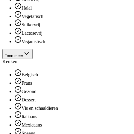
Halal
Vegetarisch
Suikervrij
Lactosevrij
Veganistisch
Toon meer
Keuken
Belgisch
Frans
Gezond
Dessert
Vis en schaaldieren
Italiaans
Mexicaans
Spaans