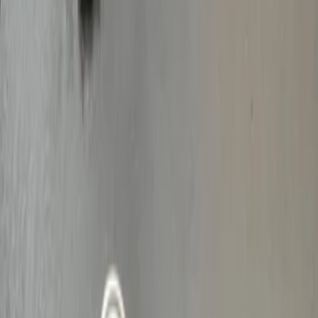
Leveranciers
Inspiratie
Checklist
Gasten
Galerij
Op de kaart
AI assistent
Advertentie