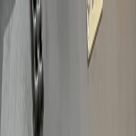
Plan je huwelijk
Leveranciers
Inspiratie
Plan je huwelijk
Leveranciers
Inspiratie
Word partner
Zoek leveranciers, inspiratie...
Jouw profiel
Jouw profiel
Word partner
Zoek leveranciers, inspiratie...