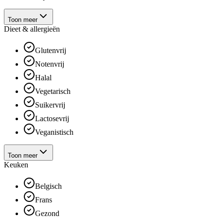
Toon meer
Dieet & allergieën
Glutenvrij
Notenvrij
Halal
Vegetarisch
Suikervrij
Lactosevrij
Veganistisch
Toon meer
Keuken
Belgisch
Frans
Gezond