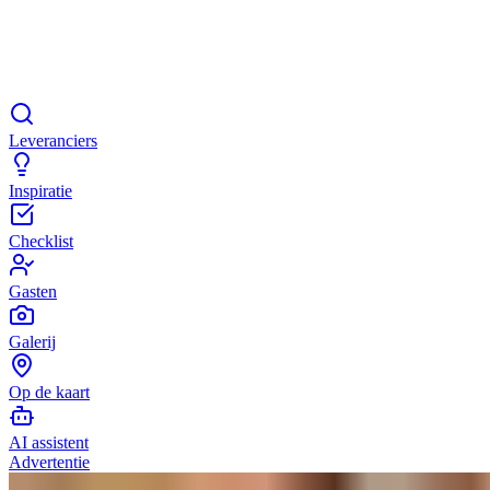
Leveranciers
Inspiratie
Checklist
Gasten
Galerij
Op de kaart
AI assistent
Advertentie