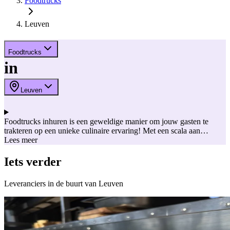
Foodtrucks
Leuven
Foodtrucks
in
Leuven
Foodtrucks inhuren is een geweldige manier om jouw gasten te
trakteren op een unieke culinaire ervaring! Met een scala aan
verschillende gerechten laten foodtrucks je gasten genieten van
Lees meer
diverse smaken en lekkernijen. Bovendien zijn de kleurrijke en
creatieve foodtrucks vaak een leuke en opvallende toevoeging aan
Iets verder
de decoratie van jouw huwelijksfeest of ander type feest. Lees
hieronder enkele redenen om voor foodtrucks op je trouwfeest of
Leveranciers in de buurt van Leuven
evenement te kiezen! Bij House of Weddings stelden we
onderstaande lijst samen vol hippe en sfeervolle foodtrucks voor je
huwelijk of event.