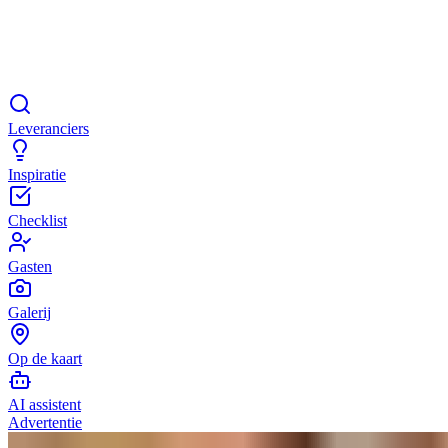
Leveranciers
Inspiratie
Checklist
Gasten
Galerij
Op de kaart
AI assistent
Advertentie