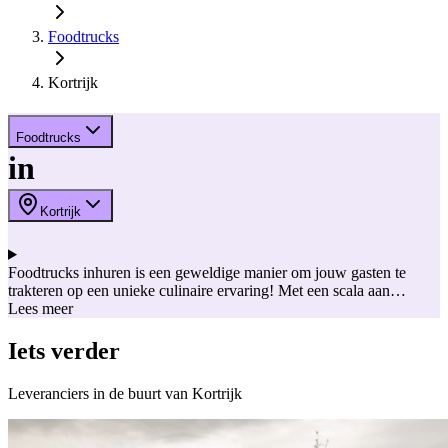
Foodtrucks
Kortrijk
Foodtrucks
in
Kortrijk
Foodtrucks inhuren is een geweldige manier om jouw gasten te
trakteren op een unieke culinaire ervaring! Met een scala aan
verschillende gerechten laten foodtrucks je gasten genieten van
Lees meer
diverse smaken en lekkernijen. Bovendien zijn de kleurrijke en
creatieve foodtrucks vaak een leuke en opvallende toevoeging aan
Iets verder
de decoratie van jouw huwelijksfeest of ander type feest. Lees
hieronder enkele redenen om voor foodtrucks op je trouwfeest of
Leveranciers in de buurt van Kortrijk
evenement te kiezen! Bij House of Weddings stelden we
onderstaande lijst samen vol hippe en sfeervolle foodtrucks voor je
huwelijk of event.