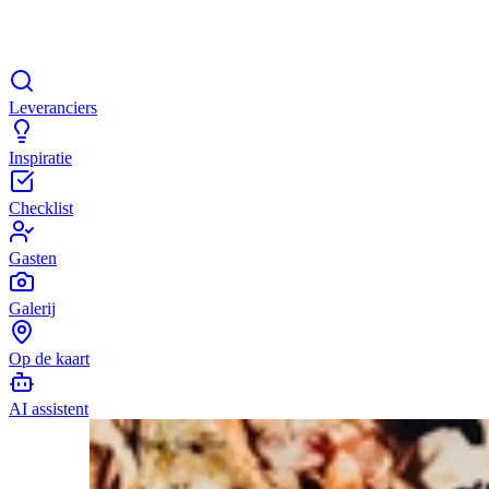
Leveranciers
Inspiratie
Checklist
Gasten
Galerij
Op de kaart
AI assistent