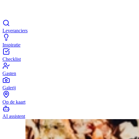
Leveranciers
Inspiratie
Checklist
Gasten
Galerij
Op de kaart
AI assistent