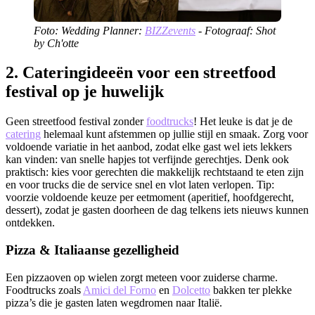
Foto: Wedding Planner:
BIZZevents
- Fotograaf: Shot
by Ch'otte
2.
Cateringideeën voor een streetfood
festival op je huwelijk
Geen streetfood festival zonder
foodtrucks
! Het leuke is dat je de
catering
helemaal kunt afstemmen op jullie stijl en smaak. Zorg voor
voldoende variatie in het aanbod, zodat elke gast wel iets lekkers
kan vinden: van snelle hapjes tot verfijnde gerechtjes. Denk ook
praktisch: kies voor gerechten die makkelijk rechtstaand te eten zijn
en voor trucks die de service snel en vlot laten verlopen. Tip:
voorzie voldoende keuze per eetmoment (aperitief, hoofdgerecht,
dessert), zodat je gasten doorheen de dag telkens iets nieuws kunnen
ontdekken.
Pizza & Italiaanse gezelligheid
Een pizzaoven op wielen zorgt meteen voor zuiderse charme.
Foodtrucks zoals
Amici del Forno
en
Dolcetto
bakken ter plekke
pizza’s die je gasten laten wegdromen naar Italië.