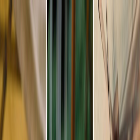
Plan je huwelijk
Leveranciers
Inspiratie
Plan je huwelijk
Leveranciers
Inspiratie
Word partner
Zoek leveranciers, inspiratie...
Jouw profiel
Jouw profiel
Word partner
Zoek leveranciers, inspiratie...