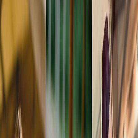
Leveranciers
Inspiratie
Checklist
Gasten
Galerij
Op de kaart
AI assistent
Advertentie