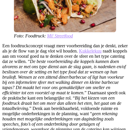
Foto: Foodtruck:
Mi! Streetfood
​​Een foodtruckconcept vraagt meer voorbereiding dan je denkt, zeker
als je de flow van je dag vlot wil houden.
Kukkelekuu
raadt koppels
aan om vooraf goed na te denken over de sfeer en het type catering
dat ze willen. “
De beste voorbereiding die koppels kunnen doen
alvorens ze met ons type dienst aan de slag gaan, is nadenken en/of
beslissen over de setting en het type food dat ze wensen op hun
bruiloft. Wensen ze een zittend diner/barbecue of ligt hun voorkeur
bij een informelere sfeer met walking dinner en kleine barbecue
tapas? Dit maakt het voor ons gemakkelijker om sneller en
efficiënter tot een voorstel op maat te komen.
” Daarnaast speelt ook
de praktische kant een belangrijke rol. “
Bij het kiezen van een
foodtruck draait het om meer dan alleen het eten, het gaat om de
totaalbeleving.
” Denk aan bereikbaarheid, voldoende ruimte en
mogelijke onderbrekingen in de planning, want “
geen rekening
houden met mogelijke onderbrekingen van dagindeling zoals
speeches, foto’s of een onderbreking door getuigen of
vriendengroep, waardoor de planning van de catering kan wijzigen.