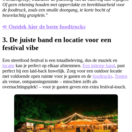
Of geen rekening houden met oppervlakte en bereikbaarheid voor
de foodtruck, zoals een smalle doorgang, te korte bocht of
heuvelachtig grasplein.
”
➪ Ontdek hier de beste foodtrucks
3.
De juiste band en locatie voor een
festival vibe
Een streetfood festival is een totaalbeleving, dus de muziek en
locatie
kan je perfect op elkaar afstemmen.
Een intieme band
, past
perfect bij een laid-back huwelijk. Zorg voor een outdoor locatie
met voldoende open ruimte voor je gasten en de
foodtrucks
.
Tenten
als venue, ontspanningsruimte – misschien zelfs als
overnachtingsplek! – voor je gasten geven een extra festival-touch.