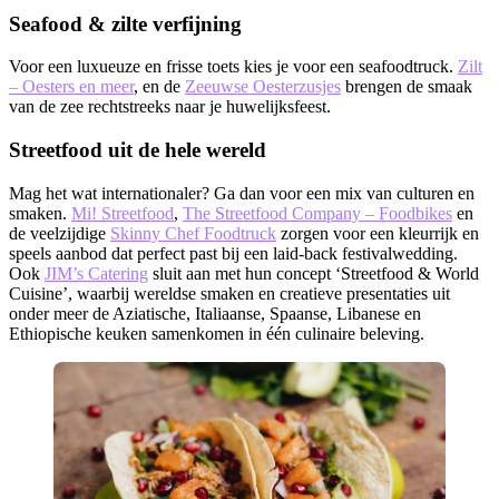
Seafood & zilte verfijning
Voor een luxueuze en frisse toets kies je voor een seafoodtruck.
Zilt
– Oesters en meer
, en de
Zeeuwse Oesterzusjes
brengen de smaak
van de zee rechtstreeks naar je huwelijksfeest.
Streetfood uit de hele wereld
Mag het wat internationaler? Ga dan voor een mix van culturen en
smaken.
Mi! Streetfood
,
The Streetfood Company – Foodbikes
en
de veelzijdige
Skinny Chef Foodtruck
zorgen voor een kleurrijk en
speels aanbod dat perfect past bij een laid-back festivalwedding.
Ook
JIM’s Catering
sluit aan met hun concept ‘Streetfood & World
Cuisine’, waarbij wereldse smaken en creatieve presentaties uit
onder meer de Aziatische, Italiaanse, Spaanse, Libanese en
Ethiopische keuken samenkomen in één culinaire beleving.