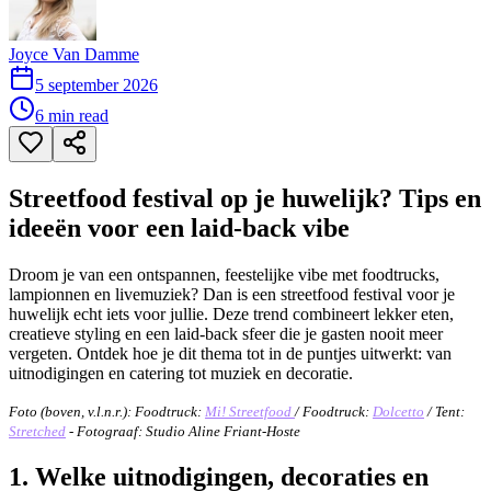
Joyce Van Damme
5 september 2026
6
min read
Streetfood festival op je huwelijk? Tips en
ideeën voor een laid-back vibe
Droom je van een ontspannen, feestelijke vibe met foodtrucks,
lampionnen en livemuziek? Dan is een streetfood festival voor je
huwelijk echt iets voor jullie. Deze trend combineert lekker eten,
creatieve styling en een laid-back sfeer die je gasten nooit meer
vergeten. Ontdek hoe je dit thema tot in de puntjes uitwerkt: van
uitnodigingen en catering tot muziek en decoratie.
Foto (boven, v.l.n.r.): Foodtruck:
Mi! Streetfood
/ Foodtruck:
Dolcetto
/ Tent:
Stretched
- Fotograaf: Studio Aline Friant-Hoste
1. Welke uitnodigingen, decoraties en