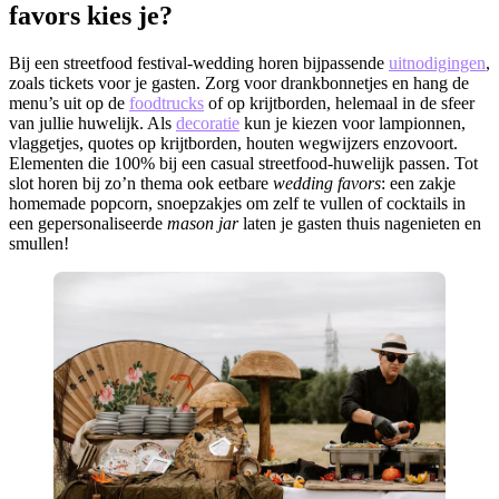
favors kies je?
Bij een streetfood festival-wedding horen bijpassende
uitnodigingen
,
zoals tickets voor je gasten. Zorg voor drankbonnetjes en hang de
menu’s uit op de
foodtrucks
​​ of op krijtborden, helemaal in de sfeer
van jullie huwelijk. Als
decoratie
kun je kiezen voor lampionnen,
vlaggetjes, quotes op krijtborden, houten wegwijzers enzovoort.
Elementen die 100% bij een casual streetfood-huwelijk passen. Tot
slot horen bij zo’n thema ook eetbare
wedding favors
: een zakje
homemade popcorn, snoepzakjes om zelf te vullen of cocktails in
een gepersonaliseerde
mason jar
laten je gasten thuis nagenieten en
smullen!