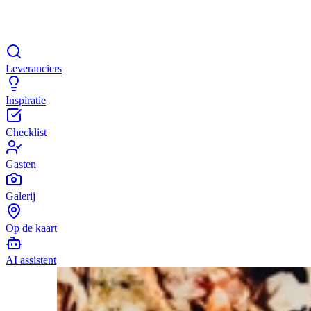
Leveranciers
Inspiratie
Checklist
Gasten
Galerij
Op de kaart
AI assistent